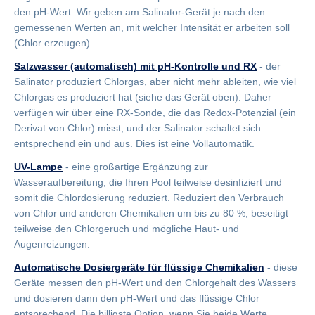
den pH-Wert. Wir geben am Salinator-Gerät je nach den
gemessenen Werten an, mit welcher Intensität er arbeiten soll
(Chlor erzeugen).
Salzwasser (automatisch) mit pH-Kontrolle und RX
- der
Salinator produziert Chlorgas, aber nicht mehr ableiten, wie viel
Chlorgas es produziert hat (siehe das Gerät oben). Daher
verfügen wir über eine RX-Sonde, die das Redox-Potenzial (ein
Derivat von Chlor) misst, und der Salinator schaltet sich
entsprechend ein und aus. Dies ist eine Vollautomatik.
UV-Lampe
- eine großartige Ergänzung zur
Wasseraufbereitung, die Ihren Pool teilweise desinfiziert und
somit die Chlordosierung reduziert. Reduziert den Verbrauch
von Chlor und anderen Chemikalien um bis zu 80 %, beseitigt
teilweise den Chlorgeruch und mögliche Haut- und
Augenreizungen.
Automatische Dosiergeräte für flüssige Chemikalien
- diese
Geräte messen den pH-Wert und den Chlorgehalt des Wassers
und dosieren dann den pH-Wert und das flüssige Chlor
entsprechend. Die billigste Option, wenn Sie beide Werte