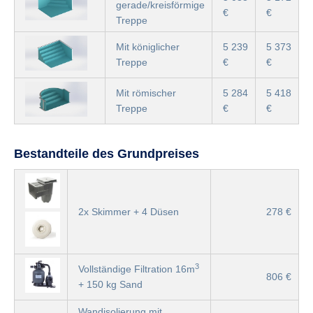
gerade/kreisförmige
€
€
Treppe
Mit königlicher
5 239
5 373
Treppe
€
€
Mit römischer
5 284
5 418
Treppe
€
€
Bestandteile des Grundpreises
2x Skimmer + 4 Düsen
278 €
3
Vollständige Filtration 16m
806 €
+ 150 kg Sand
Wandisolierung mit