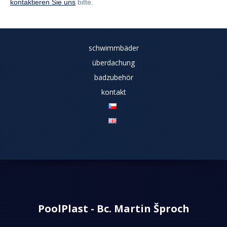
kontaktieren Sie uns
bitte.
schwimmbäder
überdachung
badzubehör
kontakt
PoolPlast - Bc. Martin Šproch