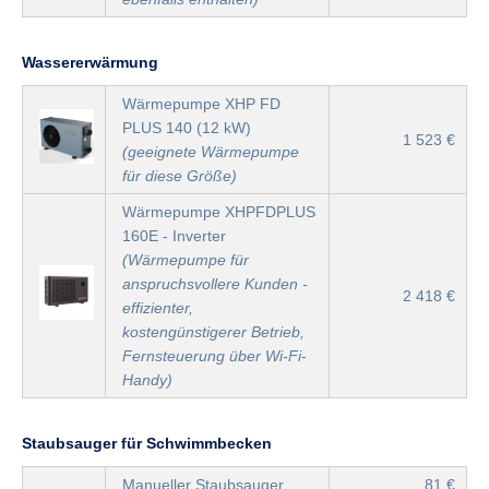
Wassererwärmung
Wärmepumpe XHP FD
PLUS 140 (12 kW)
1 523 €
(geeignete Wärmepumpe
für diese Größe)
Wärmepumpe XHPFDPLUS
160E - Inverter
(Wärmepumpe für
anspruchsvollere Kunden -
2 418 €
effizienter,
kostengünstigerer Betrieb,
Fernsteuerung über Wi-Fi-
Handy)
Staubsauger für Schwimmbecken
Manueller Staubsauger
81 €