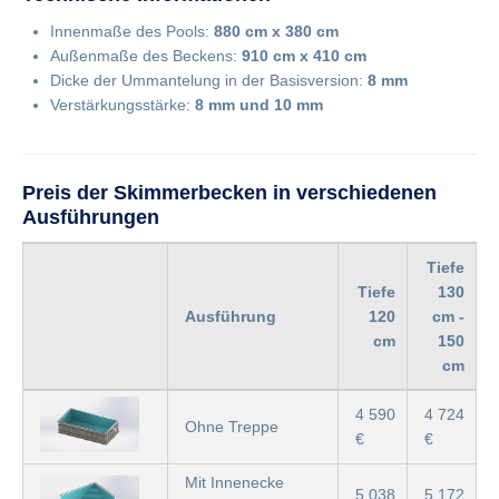
Innenmaße des Pools:
880 cm x 380 cm
Außenmaße des Beckens:
910 cm x 410 cm
Dicke der Ummantelung in der Basisversion:
8 mm
Verstärkungsstärke:
8 mm und 10 mm
Preis der Skimmerbecken in verschiedenen
Ausführungen
Tiefe
Tiefe
130
Ausführung
120
cm -
cm
150
cm
4 590
4 724
Ohne Treppe
€
€
Mit Innenecke
5 038
5 172