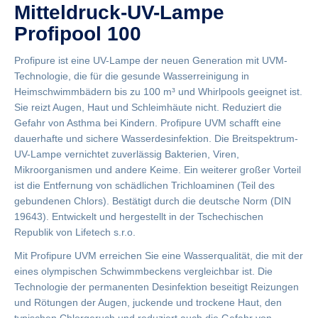
Mitteldruck-UV-Lampe
Profipool 100
Profipure ist eine UV-Lampe der neuen Generation mit UVM-
Technologie, die für die gesunde Wasserreinigung in
Heimschwimmbädern bis zu 100 m³ und Whirlpools geeignet ist.
Sie reizt Augen, Haut und Schleimhäute nicht. Reduziert die
Gefahr von Asthma bei Kindern. Profipure UVM schafft eine
dauerhafte und sichere Wasserdesinfektion. Die Breitspektrum-
UV-Lampe vernichtet zuverlässig Bakterien, Viren,
Mikroorganismen und andere Keime. Ein weiterer großer Vorteil
ist die Entfernung von schädlichen Trichloaminen (Teil des
gebundenen Chlors). Bestätigt durch die deutsche Norm (DIN
19643). Entwickelt und hergestellt in der Tschechischen
Republik von Lifetech s.r.o.
Mit Profipure UVM erreichen Sie eine Wasserqualität, die mit der
eines olympischen Schwimmbeckens vergleichbar ist. Die
Technologie der permanenten Desinfektion beseitigt Reizungen
und Rötungen der Augen, juckende und trockene Haut, den
typischen Chlorgeruch und reduziert auch die Gefahr von